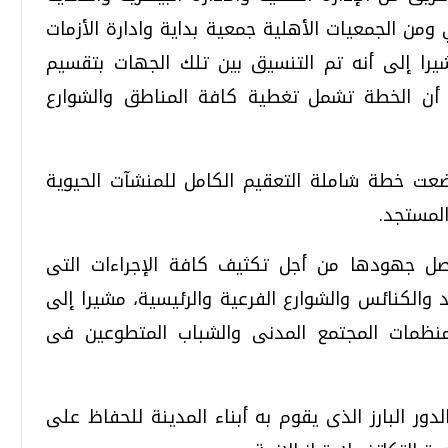
من الجمعيات الأهلية جمعية بداية وادارة الأزمات
مشيرا إلى أنه تم التنسيق بين تلك الجهات بتقسيم
 أن الخطة تشمل تغطية كافة المناطق والشوارع
تحقيقات وحوارات
تحقيقات وحوارات
ضعت خطة شاملة التعقيم الكامل للمنشآت الحيوية
المستجد.
اصل جهودها من أجل تكثيف كافة الإجراءات التى
قمي.. تقنيات واعدة
دليلك للتنسيق الجامعي .. تساؤلات
الكنائس والشوارع الفرعية والرئيسية، مشيرا إلى
وإجابات
ومنظمات المجتمع المدنى والشباب المتطوعين فى
السبت، 01 اغسطس 2026 10:25 ص
دور البارز الذى يقوم به أبناء المدينة للحفاظ على