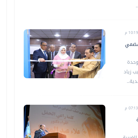
لهضمي
وحدة
ب زياد
ة...
ة
لغربية،