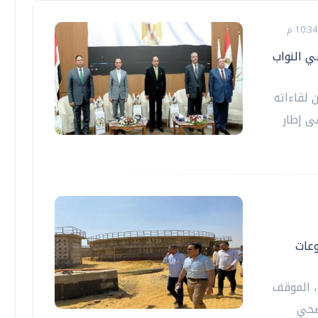
ي النواب
لقاءاته
ى إطار
وعات
، الموقف
صحي