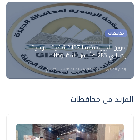
محافظات
تموين الجيزة يضبط 2437 قضية تموينية
بإجمالي 283 طنًا من المضبوطات
إيمان العربي
الجمعة، 24 يوليو 2026 12:01 م
المزيد من محافظات