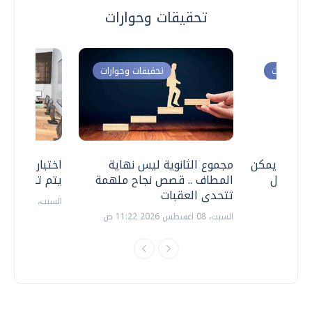
تحقيقات وحوارات
ت وحوارات
تحقيقات وحوارات
 .. هل يمكن
مجموع الثانوية ليس نهاية
اختبارات القد
ف نتعامل
المطاف .. قصص نجاح ملهمة
يتم تنظيمها 
تتحدى العقبات
السبت، 18 يوليو 2026 09:22 ص
السبت، 08 اغسطس 2026 11:22 ص