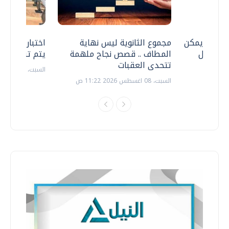
 .. هل يمكن
مجموع الثانوية ليس نهاية
اختبارات القد
ف نتعامل
المطاف .. قصص نجاح ملهمة
يتم تنظيمها 
تتحدى العقبات
السبت، 18 يوليو 2026 09:22 ص
السبت، 08 اغسطس 2026 11:22 ص