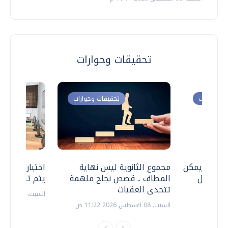
تحقيقات وحوارات
ت وحوارات
تحقيقات وحوارات
 .. هل يمكن
مجموع الثانوية ليس نهاية
اختبارات القد
ف نتعامل
المطاف .. قصص نجاح ملهمة
يتم تنظيمها 
تتحدى العقبات
السبت، 18 يوليو 2026 09:22 ص
السبت، 08 اغسطس 2026 11:22 ص