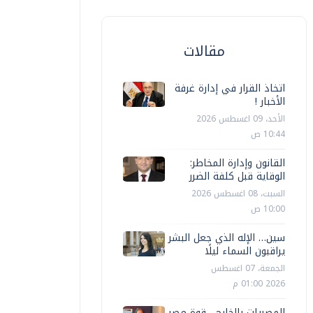
مقالات
اتخاذ القرار في إدارة غرفة
الأخبار !
الأحد، 09 اغسطس 2026
10:44 ص
القانون وإدارة المخاطر:
الوقاية قبل كلفة الضرر
السبت، 08 اغسطس 2026
10:00 ص
محافظات
سين… الإله الذي جعل البشر
محافظات
يراقبون السماء ليلًا
محافظ الم
الجمعة، 07 اغسطس
حافظ المنيا يوجه برفع درجة الاستعداد
القومية 
2026 01:00 م
لقصوى ويقرر تعطيل الدراسة غدًا
القلاعية
المصريات بالخارج... قوة مصر