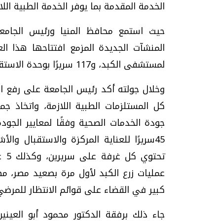
الخدمة المقدمة بما يوفر الخدمة الطبية ال
حيث استمع محافظ المنيا ورئيس الجامعة
لمستشفى الكبد، و117 سريرًا بوحدة الاستقبال والطوارئ بالمستشفى الجامعي القبلي.
تحقيقات وحوارات
وخلال جولته أكد رئيس الجامعة على رفع ا
كل المستلزمات الطبية اللازمة، واتخاذ جم
جودة الخدمات الصحية وفقًا لمعايير الجو
يف
فيديو.. الإعلام الرقمي.. تقنيات واعدة
دليلك للتنسيق الجا
تحت
وتحديات هائلة
وإجابات
عمليات زرع الكبد لأول مرة بصعيد مصر، 
الخميس، 30 يوليو 2026 01:09 م
السبت، 01 اغسطس 2026 10:25 ص
كبير في القضاء على قوائم الانتظار للمرض
جاء ذلك برفقة الدكتور محمود أبو العيني