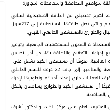
لائقة لمواطني المحافظة والمحافظات المجاورة.
، لشرح تفصيلي عن الطاقة الاستيعابية لمباني
المنشآت الجديدة المزمع افتتاحها هذا العام والتي تصل طاقتها الاستيعابية إلى 217سريرًا
تحقيقات وحوارات
تحقيقات وحوارات
لاستعدادات القصوى للمستشفيات الجامعية، وتوفير
يع إجراءات التعقيم والنظافة بها، من أجل تحسين
دة العالمية، منوهًا أن مستشفى الكبد تشمل على
45سريرًا للعناية المركزة والاستقبال والأشعة والمناظير، إلى جانب 22 غرفة للقسم الداخلي
معي .. تساؤلات
بعد إشعارات "جوجل" .. هل يمكن التنبوء
وي كل غرفة على سريرين، وكذلك 5 غرف للعمليات جاري إعداد أحدهم وتطويرها لإجراء
بالزلازل وكيف نتعامل معها؟
مضيفًا أن مستشفى الكبد والطوارئ يساهمان بشكل
الثلاثاء، 04 اغسطس 2026 04:04 م
ي بالمحافظة.
ن المشرف العام على مركز الكبد، والدكتور أشرف