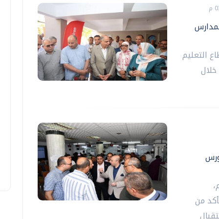
لمدارس
اع التعليم
خلال
ورس
،
أكد من
تقبال