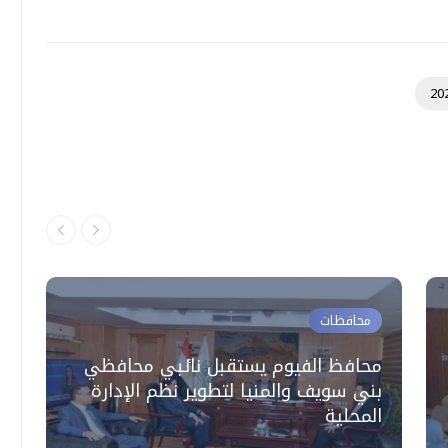
20
محافظات
محافظ الفيوم يستقبل نائبي محافظي
بني سويف والمنيا لتطوير نظم الإدارة
م
المحلية
ا