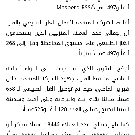
ألفاً و497 عميلاً/Maspero RSS
أعلنت الشركة المنفذة لأعمال الغاز الطبيعي بالمنيا
أن إجمالي عدد العملاء المنزليين الذين يستخدمون
الغاز الطبيعي علي مستوي المحافظة وصل إلى 268
ألفاً و497 عميلاً منزلياً.
أوضح التقرير، الذي تم عرضه على اللواء أسامه
القاضي محافظ المنيا، جهود الشركة المنفذة، خلال
فبراير الماضي، حيث تم توصيل الغاز الطبيعي لـ 658
عميلًا منزليًا بقرى تله والبرجاية وبني أحمد وبمدينة
المنيا ليصبح إجمالي العدد 120 ألفًا و525عميلًا.
كما بلغ إجمالي عدد العملاء 18446 عميلًا بمركز أبو
قرقاص، و26586 عميلًا بمركز سمالوط، و15963عميلًا