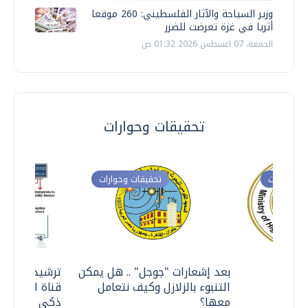
وزير السياحة والآثار الفلسطيني: 260 موقعا
أثريا في غزة تعرضت للضرر
الجمعة، 07 اغسطس 2026 01:32 ص
تحقيقات وحوارات
ت وحوارات
تحقيقات وحوارات
معي ..
بعد إشعارات "جوجل" .. هل يمكن
ترشيدا للمياه
التنبوء بالزلازل وكيف نتعامل
قناة السويس 
معها؟
ذكي بالطاقة