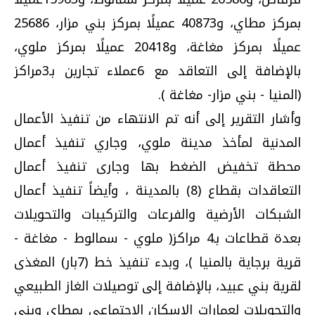
بمركز مطاي، و40873 عميلًا بمركز بني مزار، 25686
عميلًا بمركز مغاغة، و20418 عميلًا بمركز ملوي،
بالإضافة إلى التعاقد مع 6عملاء تجارين بـ3مراكز
(المنيا - بني مزار- مغاغة ).
وأشار التقرير إلى أنه تم الانتهاء من تنفيذ الأعمال
المدنية لمأخذ مدينة ملوي، وجاري تنفيذ أعمال
محطة تخفيض الضغط بها وجارى تنفيذ أعمال
التعاقدات بقطاع (8) بالمدينة ، وأيضاً تنفيذ أعمال
الشبكات الأرضية والفرعات والتركيبات والتحويلات
بعدة قطاعات بـ4 مراكز( ملوي - سمالوط - مغاغة -
قرية برجاية بالمنيا )، وبدء تنفيذ خط (7بار) المغذى
لقرية بني عبيد، بالإضافة إلى توصيلات الغاز الطبيعي
والتحويلات لعمارات الإسكان الاجتماعي بمطاي وبنى