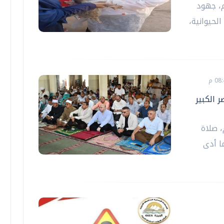
م، جهود
لحيوانية،
 الكبير
 صلاة
ا أدى