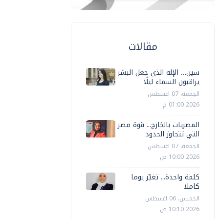
مقالات
سين… الإله الذي جعل البشر
يراقبون السماء ليلًا
الجمعة، 07 اغسطس
2026 01:00 م
المصريات بالخارج... قوة مصر
التي تتجاوز الحدود
الجمعة، 07 اغسطس
2026 10:00 ص
كلمة واحدة... تغيّر يوما
كاملا
الخميس، 06 اغسطس
2026 10:10 ص