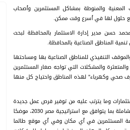
 المعنية والمنوطة بمشاكل المستثمرين وأصحاب
ع حلول لها في أسرع وقت ممكن.
مد حسن مدير إدارة الاستثمار بالمحافظة لبحث
تحقيقات وحوارات
تحقيقات وحوارات
نمية المناطق الصناعية بالمحافظة.
الموقف التنفيذي للمناطق الصناعية بها ومساحتها
والمتعثرة والمشكلات التي تواجه صغار المستثمرين
ف صحي وكهرباء" لهذه المناطق واحتياج كل منها
قمي.. تقنيات واعدة
دليلك للتنسيق الجامعي .. تساؤلات
وإجابات
تثمارات وما يترتب عليه من توفير فرص عمل جديدة
السبت، 01 اغسطس 2026 10:25 ص
وتنمية للاقتصاد الوطني وتحقيق التنمية الشاملة بما يتوافق مع استراتيجية مصر 2030، موضحًا
دمة المستثمرين في أي مكان وفي أي موقع طالما