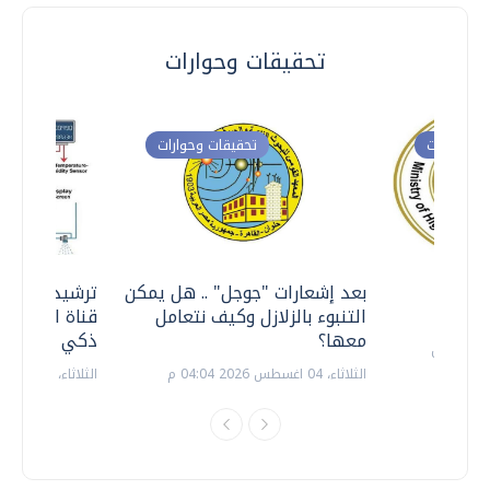
تحقيقات وحوارات
ت وحوارات
تحقيقات وحوارات
معي ..
بعد إشعارات "جوجل" .. هل يمكن
ترشيدا للمياه
التنبوء بالزلازل وكيف نتعامل
قناة السويس 
معها؟
ذكي بالطاقة
الثلاثاء، 04 اغسطس 2026 04:04 م
الثلاثاء، 14 يوليو 2026 06:11 م