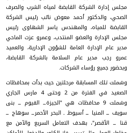
مجلس إدارة الشركة القابضة لمياه الشرب والصرف
الصحي، والدكتور أحمد معوض نائب رئيس الشركة
القابضة للمياه، والمهندس ياسر الشهاوى رئيس
مجلس الإدارة والعضو المنتدب، وعمرو عزت الماحي
مدير عام الإدارة العامة للشؤون الإدارية، والعميد
عمرو رجب مدير عام السلامة بالشركة القابضة،
وبحضور جميع رؤساء الشركات
.
وشملت تلك المسابقة مرحلتين حيث بدأت بمحافظات
الصعيد في الفترة من 2 وحتى 4 مارس الجاري
وشملت 9 محافظات هي "الجيزةــ الفيوم ــ بنى
سويف ــ المنيا ــ أسيوطـ ـ البحر الأحمرــ سوهاج ــ
قنا ــ الأقصر"، بهدف التعامل السريع والآمن مع