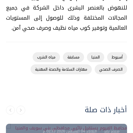
للنهوض بالعنصر البشرى داخل الشركة في جميع
المجالات المختلفة وذلك للوصول إلى المستويات
العالمية وتوفير كوب مياه نظيف وصرف صحي آمن
.
أسيوط
المنيا
مسابقة
مياه الشرب
الصرف الصحي
مهارات السلامة والصحة المهنية
محافظات
أخبار ذات صلة
محافظ الفيوم يستقبل نائبي محافظي بني
سويف والمنيا لتطوير نظم الإدارة المحلية
منتصر نضر
الثلاثاء، 04 اغسطس 2026 02:33 م