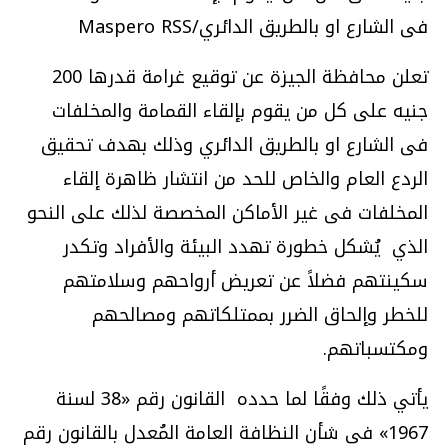
فى الشارع او بالطريق الدائري/Maspero RSS
تعلن محافظة الجيزة عن توقيع غرامة قدرها 200
جنيه على كل من يقوم بإلقاء القمامة والمخلفات
فى الشارع او بالطريق الدائري وذلك بهدف تحقيق
الردع العام والخاص للحد من انتشار ظاهرة إلقاء
المخلفات فى غير الأماكن المخصصة لذلك على النحو
الذي يُشكل خطورة تهدد البيئة والأفراد وتكدر
سكينتهم فضلاً عن تعريض أرواحهم وسلامتهم
للخطر وإلحاق الضرر بممتلكاتهم ومصالحهم
ومكتسباتهم.
يأتي ذلك وفقًا لما حدده القانون رقم «38 لسنة
1967» فى شأن النظافة العامة المُعدل بالقانون رقم