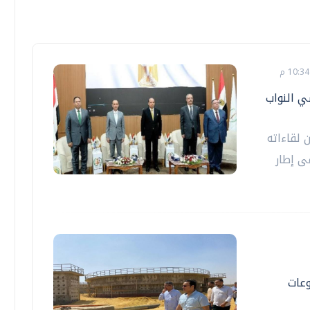
ي النواب
لقاءاته
ى إطار
وعات