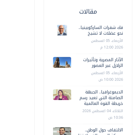
مقالات
فك شفرات الساركوبينيا..
نحو عضلات لا تشيخ
الأربعاء، 05 اغسطس
2026 12:00 م
الآثار المصرية وتأثيرات
الزلازل عبر العصور
الأربعاء، 05 اغسطس
محافظات
محافظات
2026 10:00 ص
وفاة 3 وإصابة 11 عامل في اصطدام
محافظ مط
الديموغرافيا.. الجبهة
توبيس بشاحنة بالطريق الساحلي
الانتخابي
الصامتة التي تعيد رسم
خريطة القوة العالمية
سماء المنياوي
الثلاثاء، 18 مارس 2025 03:58 م
سماء المنيا
الثلاثاء، 04 اغسطس 2026
10:36 ص
الالتفاف حول الوطن..