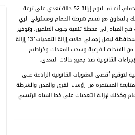
وأوضح مسعد الشحات رئيس مركز ومدينة الحمام، أنه تم اليوم إزالة 52 حالة تعدي على ترعة
اكينة ري وذلك بالتعاون مع قسم شرطة الحمام ومسئولي الري
خ المياه إلى محطة تنقية جنوب العلمين، وتوفير
ضخ مياه الشرب على الخط الرئيسي الوارد للمحافظة ليصل إجمالي حالات إزالة التعديات131 إزالة
ال 3 أيام وغلق عدد من الفتحات الفرعية وسحب المعدات وخراطيم
إجراءات القانونية ضد جميع حالات التعدي.
ية لتوقيع أقصى العقوبات القانونية الرادعة على
متابعة المستمرة من رؤساء القرى والمدن والشرطة
ام وكذلك لإزالة التعديات على خط المياه الرئيسي