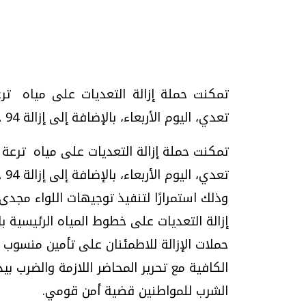
تحقيقات وحوارات
تعدي، اليوم الأربعاء، بالإضافة إلى إزالة 94 حالة تعدي /Maspero RSS
موجات الطقس الساخنة.. لماذا تحدث وكيف
فيديو.. الإعلام الر
تع
نواجهها؟
وتحديات هائلة
وذلك استمرارًا لتنفيذ توجيهات اللواء مجد
الخميس، 23 يوليو 2026 05:18 م
الخميس، 30 يوليو 2026 01:09 م
إزالة التعديات على خطوط المياه الرئيسية ب
حملات الإزالة للاطمئنان على تأمين منسوب ا
الكافية مع تحرير المحاضر اللازمة والضرب بي
الشرب للمواطنين قضية أمن قومي.