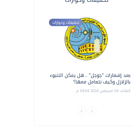
تحقيقات وحوارات
بعد إشعارات "جوجل" .. هل يمكن التنبوء
ترشيدا للمياه والطاق
بالزلازل وكيف نتعامل معها؟
السويس تبتكر نظام ر
الشمسية
الثلاثاء، 04 اغسطس 2026 04:04 م
الثلاثاء، 14 يوليو 2026 06:11 م