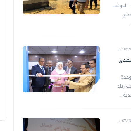
، الموقف
صحي
لهضمي
وحدة
ب زياد
ة...