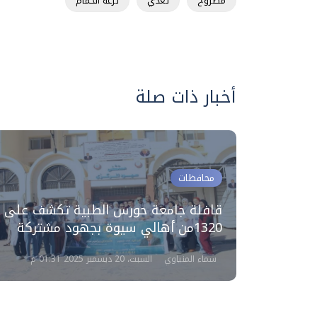
مطروح
تعدي
ترعة الحمام
أخبار ذات صلة
محافظات
ني حول
ن
قافلة جامعة حورس الطبية تكشف على
1320من أهالي سيوة‎ بجهود مشتركة
سماء المنياوي
السبت، 20 ديسمبر 2025 01:31 م