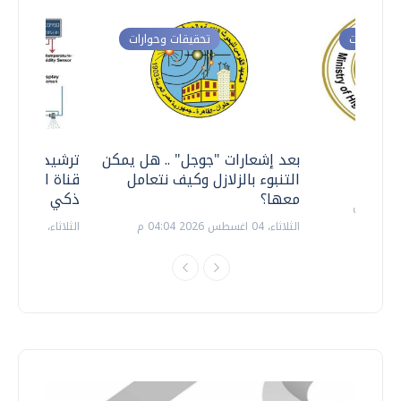
ت وحوارات
تحقيقات وحوارات
معي ..
بعد إشعارات "جوجل" .. هل يمكن
ترشيدا للمياه
التنبوء بالزلازل وكيف نتعامل
قناة السويس 
معها؟
ذكي بالطاقة
الثلاثاء، 04 اغسطس 2026 04:04 م
الثلاثاء، 14 يوليو 2026 06:11 م