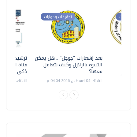
ت وحوارات
تحقيقات وحوارات
معي ..
بعد إشعارات "جوجل" .. هل يمكن
ترشيدا للمياه
التنبوء بالزلازل وكيف نتعامل
قناة السويس 
معها؟
ذكي بالطاقة
الثلاثاء، 04 اغسطس 2026 04:04 م
الثلاثاء، 14 يوليو 2026 06:11 م