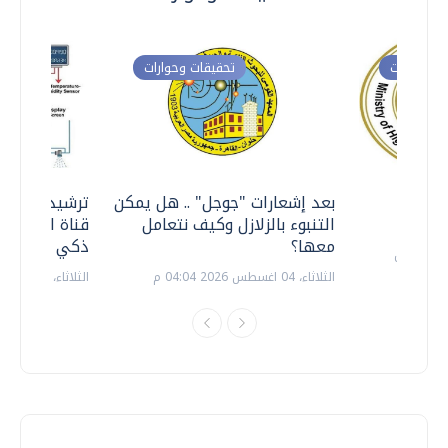
ت وحوارات
تحقيقات وحوارات
معي ..
بعد إشعارات "جوجل" .. هل يمكن
ترشيدا للمياه
التنبوء بالزلازل وكيف نتعامل
قناة السويس 
معها؟
ذكي بالطاقة
الثلاثاء، 04 اغسطس 2026 04:04 م
الثلاثاء، 14 يوليو 2026 06:11 م