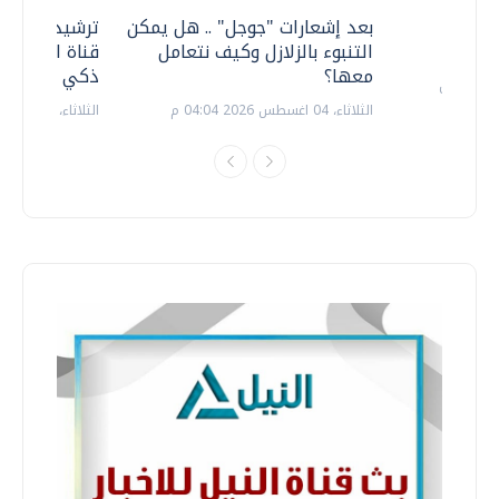
معي ..
بعد إشعارات "جوجل" .. هل يمكن
ترشيدا للمياه
التنبوء بالزلازل وكيف نتعامل
قناة السويس 
معها؟
ذكي بالطاقة
الثلاثاء، 04 اغسطس 2026 04:04 م
الثلاثاء، 14 يوليو 2026 06:11 م