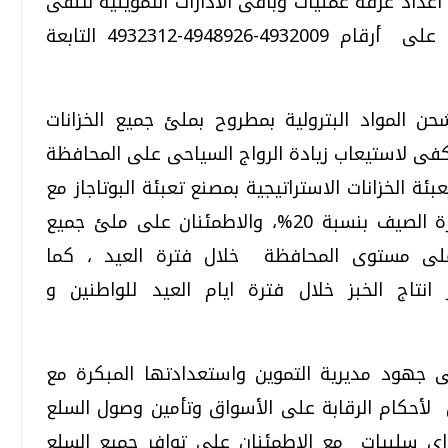
داد غرفة عمليات وباقى الادارات التموينية لتلقى
اى شكاوى للمواطنين والرد عليها وذلك على أرقام 4932009-4948926-4932312 التابعة
 المواد البترولية بمطروح بملئ جميع الخزانات
فى لاستيعاب زيادة الرواج السياحى على المحافظة
بئة الخزانات الاستراتيجية بمصنع تعبئة البوتاجاز مع
زيادة كافة انواع المواد البترولية خلال فترة الصيف بنسبة 20%، والاطمئنان على ملئ جميع
 على مستوى المحافظة خلال فترة العيد ، كما
 انتاج الخبز خلال فترة ايام العيد للواطنين و
 جهود مديرية التموين واستعدادتها المبكرة مع
 لأحكام الرقابة على الأسواق وتأمين وصول السلع
اى سلبيات مع الاطمئنان على توافر جميع السلع