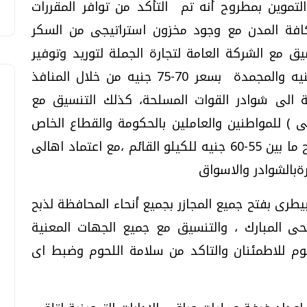
التموين بمطروح أنه تم التأكد من توافر المقررات
افة المدن مع وجود مخزون استراتيجى من السكر
نسيق مع الشركة العامة لتجارة الجملة لتوريد وتوفير
اللحوم الكافية الطازجة بسعر 85-100 جنيه والمجمدة بسعر 70-75 جنيه من خلال المنافذ
 الى شوادر القوات المسلحة، كذلك التنسيق مع
رقى ) للمواطنين والعاملين بالحكومة والقطاع الخاص
بأقساط شهرية على 10 شهور بسعر يتراوح ما بين 55-60 جنيه للكيلو القائم ،مع اعتماد اهالى
بالشوادر والاسواق
يطرى بفتح جميع المجازر بجميع أنحاء المحافظة لذبح
حى المبارك ، والتنسيق مع جميع الجهات المعنية
حوم للاطمئنان والتاكد من سلامة اللحوم وضبط اى