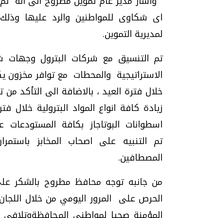
وأشار مدير عام تموين مطروح الى انه تم اع
لمديرية التموين.
تم التنسيق مع شركات البترول وجهات شحن
الاستراتيجية والمحطات مع توافر مخزون يك
خلال فترة العيد ، بالاضافة الى التأكد من تع
اسطوانات البوتاجاز بكافة المستودعات
تم التنبيه على اصحاب المخابز باستمرار
المصطافين.
من جانبه توجه محافظ مطروح بالشكر على
الحرص على المرور اليومي من خلال اللجان
المؤمنة صحيا لمواطني المحافظةوتلافى 