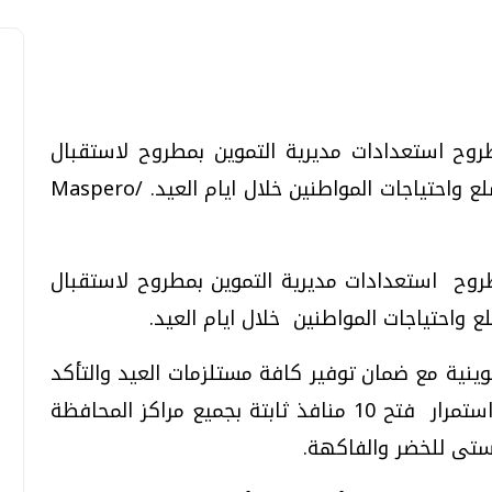
وح استعدادات مديرية التموين بمطروح لاستقبال
تحقيقات وحوارات
تحقيقات وحوارات
عيد الاضحى المبارك وضمان توافر جميع السلع واحتياجات المواطنين خلال ايام العيد. /Maspero
وح استعدادات مديرية التموين بمطروح لاستقبال
 واحتياجات المواطنين خلال ايام العيد.
قمي.. تقنيات واعدة
دليلك للتنسيق الجامعي .. تساؤلات
ينية مع ضمان توفير كافة مستلزمات العيد والتأكد
وإجابات
من صلاحيتها بكافة المنافذ والأسواق مع استمرار فتح 10 منافذ ثابتة بجميع مراكز المحافظة
السبت، 01 اغسطس 2026 10:25 ص