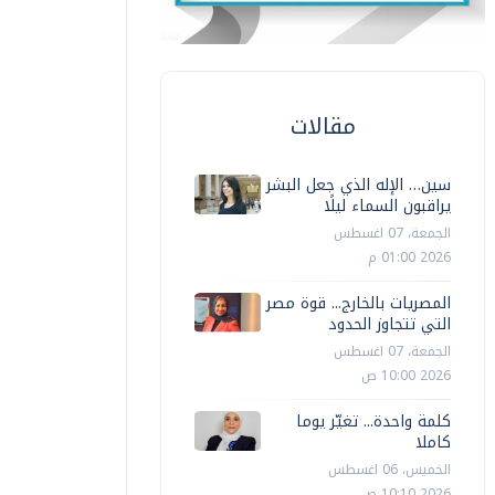
مقالات
سين… الإله الذي جعل البشر
يراقبون السماء ليلًا
الجمعة، 07 اغسطس
2026 01:00 م
المصريات بالخارج... قوة مصر
التي تتجاوز الحدود
الجمعة، 07 اغسطس
2026 10:00 ص
كلمة واحدة... تغيّر يوما
كاملا
الخميس، 06 اغسطس
2026 10:10 ص