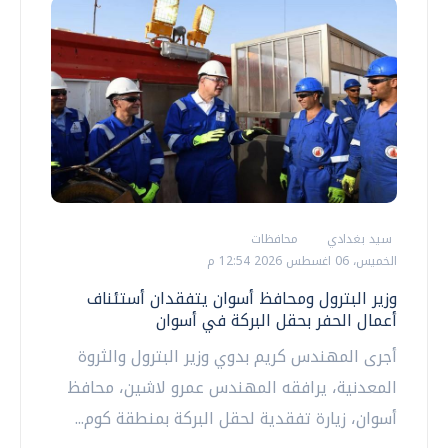
سيد بغدادي
محافظات
الخميس، 06 اغسطس 2026 12:54 م
وزير البترول ومحافظ أسوان يتفقدان أستئناف
أعمال الحفر بحقل البركة في أسوان
أجرى المهندس كريم بدوي وزير البترول والثروة
المعدنية، يرافقه المهندس عمرو لاشين، محافظ
أسوان، زيارة تفقدية لحقل البركة بمنطقة كوم...