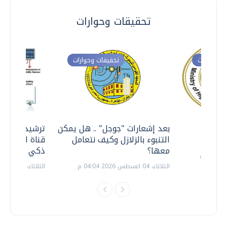
تحقيقات وحوارات
ت وحوارات
تحقيقات وحوارات
معي ..
بعد إشعارات "جوجل" .. هل يمكن
ترشيدا للمياه
التنبوء بالزلازل وكيف نتعامل
قناة السويس 
معها؟
ذكي بالطاقة
الثلاثاء، 04 اغسطس 2026 04:04 م
الثلاثاء، 14 يوليو 2026 06:11 م