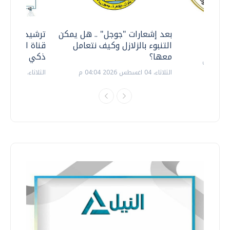
معي ..
بعد إشعارات "جوجل" .. هل يمكن
ترشيدا للمياه
التنبوء بالزلازل وكيف نتعامل
قناة السويس 
معها؟
ذكي بالطاقة
الثلاثاء، 04 اغسطس 2026 04:04 م
الثلاثاء، 14 يوليو 2026 06:11 م