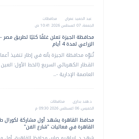
عبد الحميد عمران
محافظات
الجمعة، 07 اغسطس 2026 10:41 ص
محافظة الجيزة تعلن غلقًا كليًا لطريق مصر -
الزراعي لمدة 4 أيام
تُنوِّه محافظة الجيزة بأنه في إطار تنفيذ أعم
القطار الكهربائي السريع (الخط الأول: العين 
العاصمة الإدارية -...
د.هند بدارى
محافظات
الخميس، 06 اغسطس 2026 09:30 م
محافظ القاهرة يشهد أول مشاركة لكورال طل
القاهرة في فعاليات "شارع الفن"
شهد د. إبراهيم صابر، محافظ القاهرة، أول م