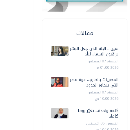
مقالات
سين… الإله الذي جعل البشر
يراقبون السماء ليلًا
الجمعة، 07 اغسطس
2026 01:00 م
المصريات بالخارج... قوة مصر
التي تتجاوز الحدود
الجمعة، 07 اغسطس
2026 10:00 ص
كلمة واحدة... تغيّر يوما
كاملا
الخميس، 06 اغسطس
2026 10:10 ص