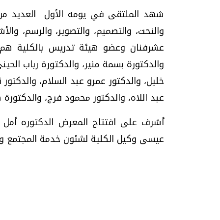
شهد الملتقى في يومه الأول العديد من ال
والنحت، والتصميم، والتصوير، والرسم، والأش
عشرفنان وعضو هيئة تدريس بالكلية هم : 
والدكتورة بسمة منير، والدكتورة رباب الحي
تحقيقات وحوارات
خليل، والدكتور عمرو عبد السلام، والدكتور
عبد اللاه، والدكتور محمود فرج، والدكتورة 
أشرف على افتتاح المعرض الدكتوره أمل أبو 
عيسى وكيل الكلية لشئون خدمة المجتمع وتن
موجات الطقس الساخنة.. لماذا تحدث وكيف
فيديو.. الإعلام الر
نواجهها؟
وتحديات هائلة
الخميس، 23 يوليو 2026 05:18 م
الخميس، 30 يوليو 2026 01:09 م