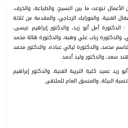
أعمال تنوعت ما بين النسيج، والطباعة، والخزف،
غال الفنية، والموزايك الزجاجي، والمقدمة من ثلاثة
الدكتورة أمل أبو زيد، والدكتور إبراهيم عيسى،
ني، والدكتورة رباب علي وهبه، والدكتورة هالة محمد
تحقيقات وحوارات
تحقيقات وحوارات
 قاسم محمد، والدكتورة ليالي عباده، والدكتور محمد
هند سعد، والدكتور وليد أحمد.
زيد عميد كلية التربية الفنية، والدكتور إبراهيم
مية البيئة، والمنسق العام للملتقى
قمي.. تقنيات واعدة
دليلك للتنسيق الجامعي .. تساؤلات
وإجابات
السبت، 01 اغسطس 2026 10:25 ص