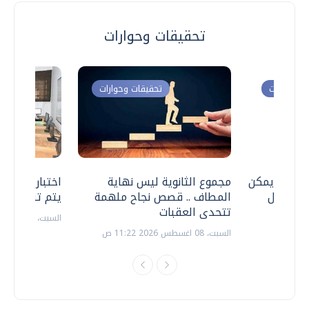
تحقيقات وحوارات
ت وحوارات
تحقيقات وحوارات
 .. هل يمكن
مجموع الثانوية ليس نهاية
اختبارات القد
ف نتعامل
المطاف .. قصص نجاح ملهمة
يتم تنظيمها 
تتحدى العقبات
السبت، 18 يوليو 2026 09:22 ص
السبت، 08 اغسطس 2026 11:22 ص