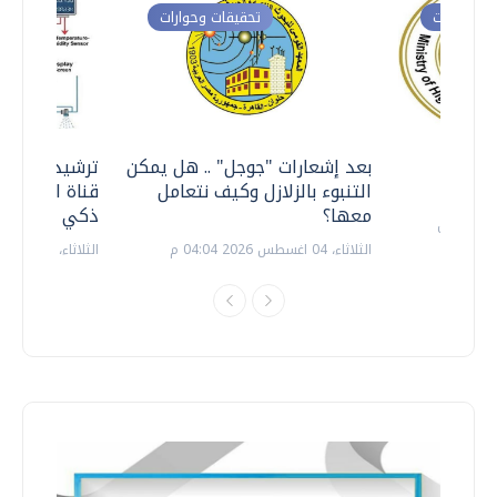
ت وحوارات
تحقيقات وحوارات
معي ..
بعد إشعارات "جوجل" .. هل يمكن
ترشيدا للمياه
التنبوء بالزلازل وكيف نتعامل
قناة السويس 
معها؟
ذكي بالطاقة
الثلاثاء، 04 اغسطس 2026 04:04 م
الثلاثاء، 14 يوليو 2026 06:11 م