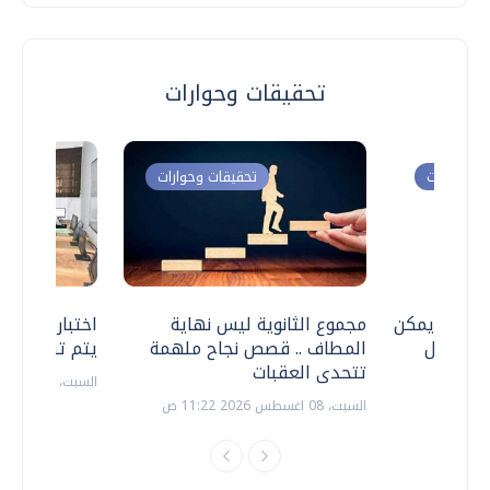
تحقيقات وحوارات
ت وحوارات
تحقيقات وحوارات
 .. هل يمكن
مجموع الثانوية ليس نهاية
اختبارات القد
ف نتعامل
المطاف .. قصص نجاح ملهمة
يتم تنظيمها 
تتحدى العقبات
السبت، 18 يوليو 2026 09:22 ص
السبت، 08 اغسطس 2026 11:22 ص