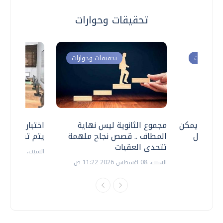
تحقيقات وحوارات
ت وحوارات
تحقيقات وحوارات
 .. هل يمكن
مجموع الثانوية ليس نهاية
اختبارات القد
ف نتعامل
المطاف .. قصص نجاح ملهمة
يتم تنظيمها 
تتحدى العقبات
السبت، 18 يوليو 2026 09:22 ص
السبت، 08 اغسطس 2026 11:22 ص