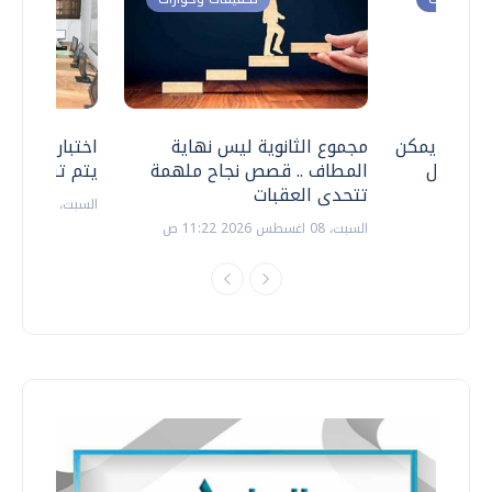
 .. هل يمكن
مجموع الثانوية ليس نهاية
اختبارات القد
ف نتعامل
المطاف .. قصص نجاح ملهمة
يتم تنظيمها 
تتحدى العقبات
السبت، 18 يوليو 2026 09:22 ص
السبت، 08 اغسطس 2026 11:22 ص