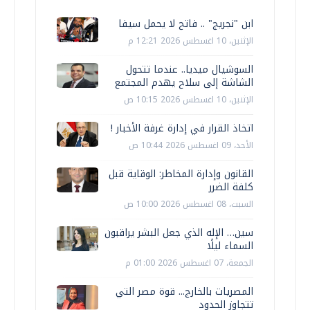
ابن "نجريج" .. فاتح لا يحمل سيفا
الإثنين، 10 اغسطس 2026 12:21 م
السوشيال ميديا.. عندما تتحول
الشاشة إلى سلاح يهدم المجتمع
الإثنين، 10 اغسطس 2026 10:15 ص
اتخاذ القرار في إدارة غرفة الأخبار !
الأحد، 09 اغسطس 2026 10:44 ص
القانون وإدارة المخاطر: الوقاية قبل
كلفة الضرر
السبت، 08 اغسطس 2026 10:00 ص
سين… الإله الذي جعل البشر يراقبون
السماء ليلًا
الجمعة، 07 اغسطس 2026 01:00 م
المصريات بالخارج... قوة مصر التي
تتجاوز الحدود