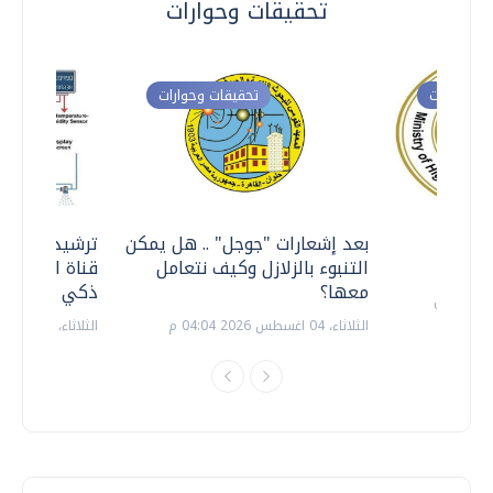
تحقيقات وحوارات
ت وحوارات
تحقيقات وحوارات
معي ..
بعد إشعارات "جوجل" .. هل يمكن
ترشيدا للمياه
التنبوء بالزلازل وكيف نتعامل
قناة السويس 
معها؟
ذكي بالطاقة
الثلاثاء، 04 اغسطس 2026 04:04 م
الثلاثاء، 14 يوليو 2026 06:11 م