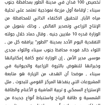
تخصيص 100 فدان في مدينة الطور بمحافظة جنوب
سيناء ; لإقامة أول مزرعة نموذجية تعتمد على تحلية
مياه الآبار, لتحقيق الاكتفاء الذاتي للمحافظة من
الإنتاج الزراعي وتصدير الفائض , وذلك بتمويل من
الوزارة قدره 10 ملايين جنيه . وقال حماد خلال جولته
التفقدية اليوم الأحد بمدينة "الطور" يرافقه كل من ,
اللواء خالد فوده محافظ جنوب سيناء واللواء مجدى
موسى مدير الأمن , إن الوزارة تضع كافة إمكانياتها
وخبراتها للنهوض بالثروة الزراعية والحيوانية في
سيناء , موضحا أن الهدف من الزيارة هو متابعة
المشروعات التي ينفذها المركز القومي للبحوث , مثل
الإستزراع السمكي و تربية الماشية و الأغنام والطاقة
الشمسية و طاقة الرياح واستنباط أنواع جديدة من