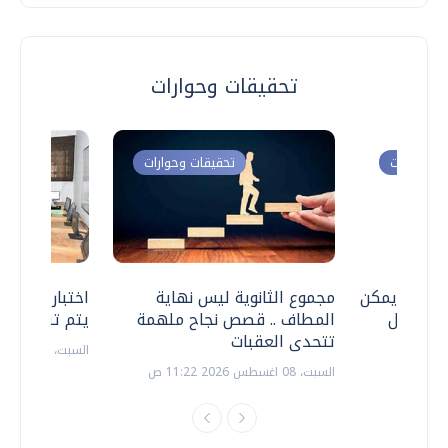
تحقيقات وحوارات
ت وحوارات
تحقيقات وحوارات
 .. هل يمكن
مجموع الثانوية ليس نهاية
اختبارات القد
ف نتعامل
المطاف .. قصص نجاح ملهمة
يتم تنظيمها 
تتحدى العقبات
السبت، 18 يوليو 2026 09:22 ص
السبت، 08 اغسطس 2026 11:22 ص