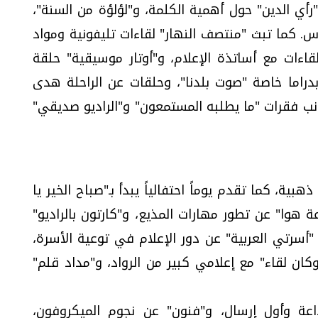
أي الدين" حول أهمية الكلمة، و"لؤلؤة من السنة"،
دس. كما تبث "منتصف النهار" لقاءات تليفونية ومواد
قاءات مع أساتذة الإعلام، و"أوتار موسيقية" حلقة
راما خاصة "صوت بلدنا"، وحلقات عن الراحلة هدى
نب فقرات "ما يطلبه المستمعون" و"الراديو صديقي"
ة، كما تقدم يوماً احتفالياً يبدأ بـ"صباح الخير يا
 هوا" عن تطور مهارات المذيع، و"كارتون بالراديو"
أسرتي العربية" عن دور الإعلام في توعية الأسرة،
وكان لقاء" مع إعلامي كبير من الرواد، و"مداد قلم"
اعة وأول إرسال، و"فنون" عن نجوم الميكروفون،