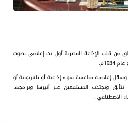
تحقيقات وحوارات
تحقيقات وحوارات
نطلق من قلب الإذاعة المصرية أول بث إعلامي بصوت
قمي.. تقنيات واعدة
دليلك للتنسيق الجامعي .. تساؤلات
وظهور وسائل إعلامية منافسة سواء إذاعية أو تلفزيونية أو
وإجابات
 تتألق وتجتذب المستمعين عبر أثيرها وبرامجها
السبت، 01 اغسطس 2026 10:25 ص
ء الاصطناعي .