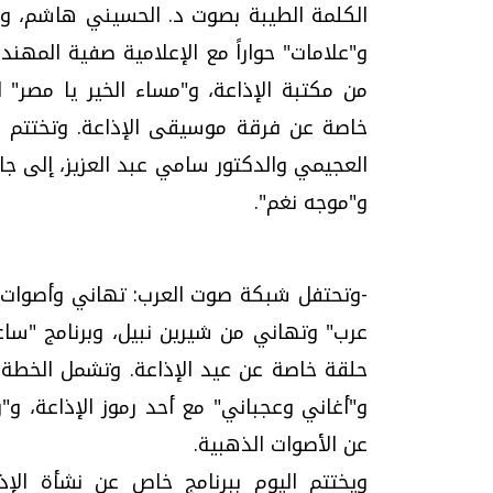
الكلمة الطيبة بصوت د. الحسيني هاشم، و"ر
و"علامات" حواراً مع الإعلامية صفية المهن
من مكتبة الإذاعة، و"مساء الخير يا مصر" ل
خاصة عن فرقة موسيقى الإذاعة. وتختتم بد
العجيمي والدكتور سامي عبد العزيز، إلى جا
و"موجه نغم".
-وتحتفل شبكة صوت العرب: تهاني وأصوات ذهبي
عرب" وتهاني من شيرين نبيل، وبرنامج "ساعة
حلقة خاصة عن عيد الإذاعة. وتشمل الخطة "
و"أغاني وعجباني" مع أحد رموز الإذاعة، و"
عن الأصوات الذهبية.
ويختتم اليوم ببرنامج خاص عن نشأة الإذ