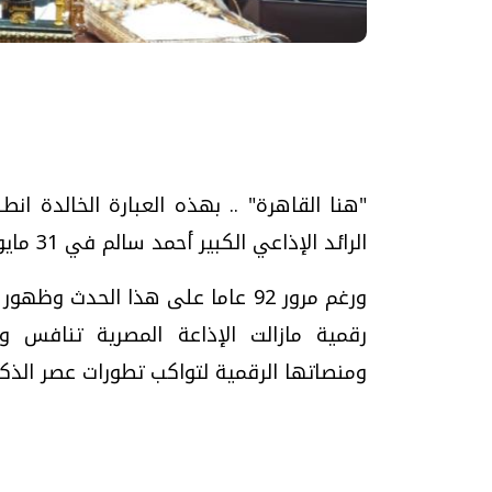
تحقيقات وحوارات
"هنا القاهرة" .. بهذه العبارة الخالدة ا
الرائد الإذاعي الكبير أحمد سالم في 31 مايو عام 1934م.
موجات الطقس الساخنة.. لماذا تحدث وكيف
فيديو.. الإعلام الر
ورغم مرور 92 عاما على هذا الحدث 
نواجهها؟
وتحديات هائلة
رقمية مازالت الإذاعة المصرية تنافس و
الخميس، 23 يوليو 2026 05:18 م
الخميس، 30 يوليو 2026 01:09 م
ومنصاتها الرقمية لتواكب تطورات عصر الذكا