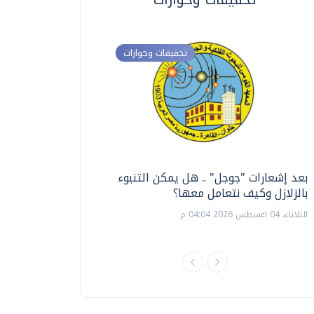
تحقيقات وحوارات
بعد إشعارات "جوجل" .. هل يمكن التنبوء
ترشيدا للمياه والطاق
بالزلازل وكيف نتعامل معها؟
السويس تبتكر نظام ر
الشمسية
الثلاثاء، 04 اغسطس 2026 04:04 م
الثلاثاء، 14 يوليو 2026 06:11 م