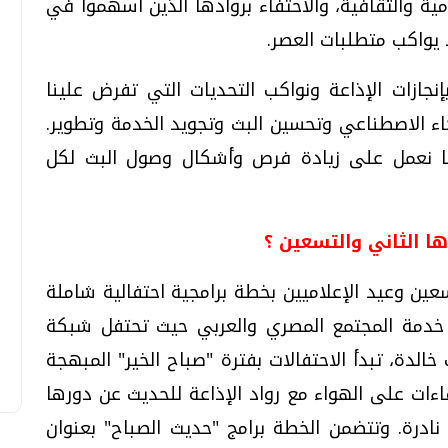
مية والثقافية، والاحتفاء بروادها الذين أسهموا في
 يواكب متطلبات العصر.
نجازات الإذاعة ونواكب التحديات التي تفرض علينا
اء الاصطناعي وتحسين البث وتجويد الخدمة وتطوير.
ما نعمل على زيادة فرص وأشكال وصول البث لكل
ها الثاني والتسعين ؟
سعين وعيد الإعلاميين بخطة برامجية احتفالية شاملة
ي خدمة المجتمع المصري والعربي حيث تحتفل شبكة
خالدة، تبدأ الاحتفالات بفترة "صباح الخير" المبهجة
قاءات على الهواء مع رواد الإذاعة للحديث عن دورها
 نادرة. وتتضمن الخطة برامج "حديث الصباح" بعنوان