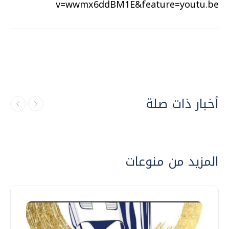
v=wwmx6ddBM1E&feature=youtu.be
أخبار ذات صلة
المزيد من منوعات