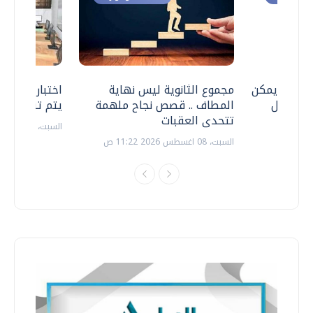
 .. هل يمكن
مجموع الثانوية ليس نهاية
اختبارات القد
ف نتعامل
المطاف .. قصص نجاح ملهمة
يتم تنظيمها 
تتحدى العقبات
السبت، 18 يوليو 2026 09:22 ص
السبت، 08 اغسطس 2026 11:22 ص