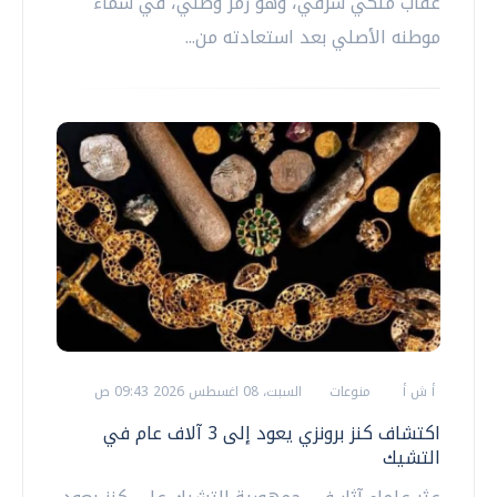
عقاب ملكي شرقي، وهو رمز وطني، في سماء
موطنه الأصلي بعد استعادته من...
أ ش أ
منوعات
السبت، 08 اغسطس 2026 09:43 ص
اكتشاف كنز برونزي يعود إلى 3 آلاف عام في
التشيك