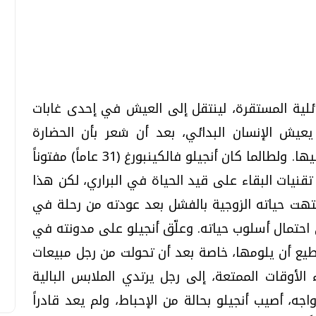
تحقيقات وحوارات
تحقيقات وحوارات
ئلية المستقرة، لينتقل إلى العيش في إحدى غابات
يعيش الإنسان البدائي، بعد أن شعر بأن الحضارة
الحديثة لم تمنحه السعادة التي كان يصبو إليها. ولطالما كان أنجيلو فالكينبورغ (31 عاماً) مفتوناً
 تقنيات البقاء على قيد الحياة في البراري، لكن هذا
قمي.. تقنيات واعدة
دليلك للتنسيق الجامعي .. تساؤلات
انتهت حياته الزوجية بالفشل بعد عودته من رحلة في
وإجابات
احتمال أسلوب حياته. وعلّق أنجيلو على مدونته في
السبت، 01 اغسطس 2026 10:25 ص
ستطيع أن يلومها، خاصة بعد أن تحولت من رجل مبيعات
لأوقات الممتعة، إلى رجل يرتدي الملابس البالية
جه، أصيب أنجيلو بحالة من الإحباط، ولم يعد قادراً