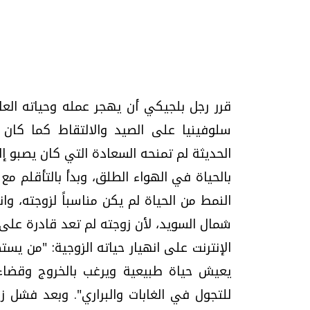
تحقيقات وحوارات
قرر رجل بلجيكي أن يهجر عمله وحياته العا
سلوفينيا على الصيد والالتقاط كما كان 
بالحياة في الهواء الطلق، وبدأ بالتأقلم مع
موجات الطقس الساخنة.. لماذا تحدث وكيف
فيديو.. الإعلام الر
النمط من الحياة لم يكن مناسباً لزوجته، و
نواجهها؟
وتحديات هائلة
شمال السويد، لأن زوجته لم تعد قادرة على 
الخميس، 23 يوليو 2026 05:18 م
الخميس، 30 يوليو 2026 01:09 م
الإنترنت على انهيار حياته الزوجية: "من ي
يعيش حياة طبيعية ويرغب بالخروج وقضاء ا
للتجول في الغابات والبراري". وبعد فشل زوا