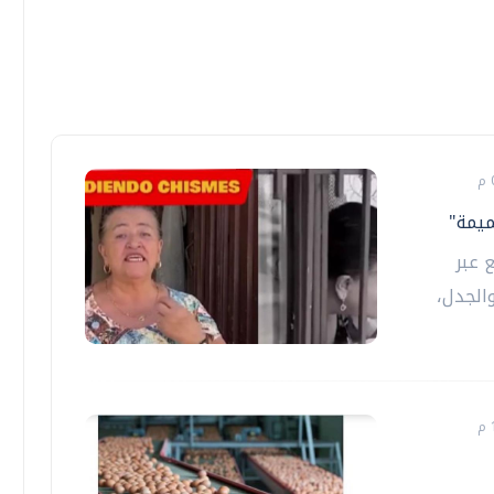
ميمة"
 عبر
الجدل،