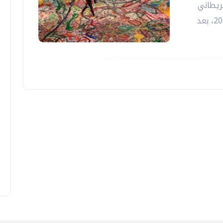
بريطاني
ساشا جافري المشهد الفني العالمي عام 2021، بعد