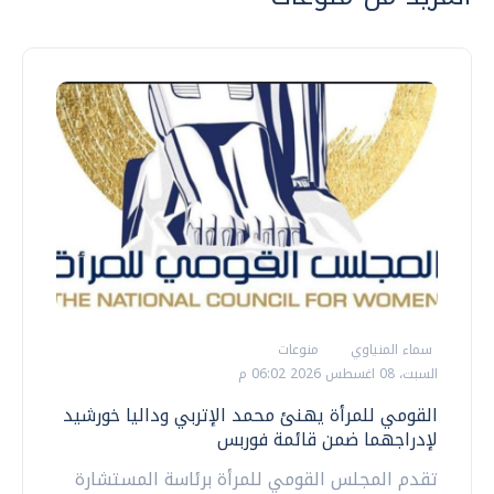
سماء المنياوي
منوعات
السبت، 08 اغسطس 2026 06:02 م
القومي للمرأة يهنئ محمد الإتربي وداليا خورشيد
لإدراجهما ضمن قائمة فوربس
تقدم المجلس القومي للمرأة برئاسة المستشارة