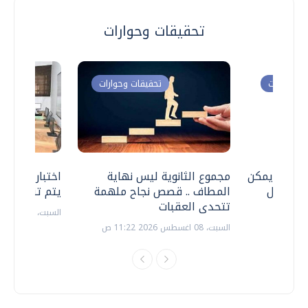
تحقيقات وحوارات
ت وحوارات
تحقيقات وحوارات
 .. هل يمكن
مجموع الثانوية ليس نهاية
اختبارات القد
ف نتعامل
المطاف .. قصص نجاح ملهمة
يتم تنظيمها 
تتحدى العقبات
السبت، 18 يوليو 2026 09:22 ص
السبت، 08 اغسطس 2026 11:22 ص