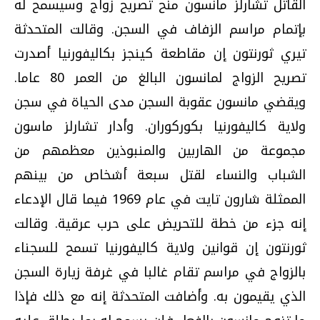
القاتل تشارلز مانسون منح تصريح زواج وسيسمح له
بإتمام مراسم الزفاف في السجن. وقالت المتحدثة
تيري ثورنتون إن مقاطعة كينجز بكاليفورنيا أصدرت
تصريح الزواج لمانسون البالغ من العمر 80 عاما.
ويقضي مانسون عقوبة السجن مدى الحياة في سجن
ولاية كاليفورنيا بكوركوران. وأدار تشارلز ماسون
مجموعة من الهاربين والمنبوذين معظمهم من
الشباب والنساء لقتل سبعة أشخاص من بينهم
الممثلة شارون تايت في عام 1969 فيما قال الإدعاء
إنه جزء من خطة للتحريض على حرب عرقية. وقالت
ثورنتون إن قوانين ولاية كاليفورنيا تسمح للسجناء
بالزواج في مراسم تقام غالبا في غرفة زيارة السجن
الذي يقيمون به. وأضافت المتحدثة إنه مع ذلك فإذا