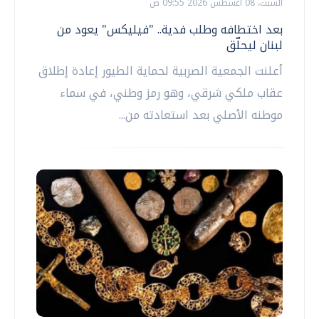
السبت، 08 اغسطس 2026 09:55 ص
بعد اختطافه وطلب فدية.. "فيليكس" يعود من
لبنان ليحلّق
أعلنت الجمعية الصربية لحماية الطيور إعادة إطلاق
عقاب ملكي شرقي، وهو رمز وطني، في سماء
موطنه الأصلي بعد استعادته من...