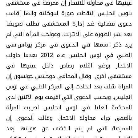
عينيها في محاولة للانتحار إن ممرضة في مستشفى
بلوس انجليس التقطت صورة لموكلته وانها أقامت
دعوى قضائية ضد إدارة المستشفى تطلب تعويضا
بعد نشر الصورة على الانترنت. وعولجت المرأة التي لم
يرد ذكر اسمها في الدعوى في مركز يو.اس.سي
الطبي في لوس انجليس عام 2012 بعدما حاولت
الانتحار بوضع اقلام رصاص داخل عينيها في
مستشفى اخرى. وقال المحامي دوجلاس جونسون إن
المراة نقلت بعد الحادث إلى المركز الطبي في لوس
انجليس. وبحسب الدعوى التي اقيمت يوم الاثنين لدى
المحكمة العليا في لوس انجليس اصيبت المرأة
بالعمى جراء محاولة الانتحار. وقالت الدعوى إن
الممرضة التي لم يتم الكشف عن هويتها بعد