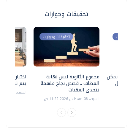
تحقيقات وحوارات
ت وحوارات
تحقيقات وحوارات
 .. هل يمكن
مجموع الثانوية ليس نهاية
اختبارات القد
ف نتعامل
المطاف .. قصص نجاح ملهمة
يتم تنظيمها 
تتحدى العقبات
السبت، 18 يوليو 2026 09:22 ص
السبت، 08 اغسطس 2026 11:22 ص