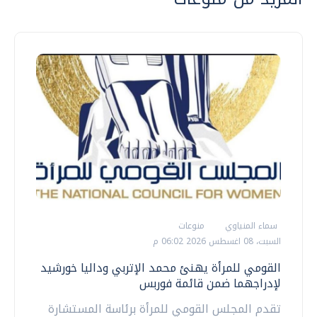
سماء المنياوي
منوعات
السبت، 08 اغسطس 2026 06:02 م
القومي للمرأة يهنئ محمد الإتربي وداليا خورشيد
لإدراجهما ضمن قائمة فوربس
تقدم المجلس القومي للمرأة برئاسة المستشارة