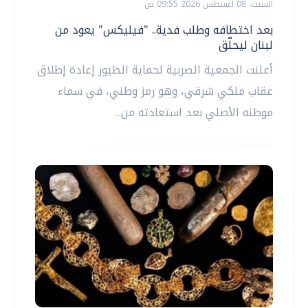
السبت، 08 اغسطس 2026 09:55 ص
بعد اختطافه وطلب فدية.. "فيليكس" يعود من
لبنان ليحلّق
أعلنت الجمعية الصربية لحماية الطيور إعادة إطلاق
عقاب ملكي شرقي، وهو رمز وطني، في سماء
موطنه الأصلي بعد استعادته من...