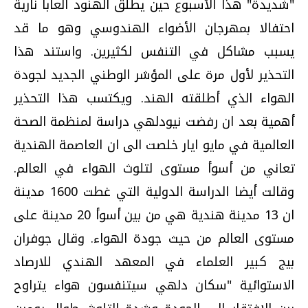
"شديدة" هذا الأسبوع حين يطلق الهنود ألعابا نارية
احتفالا بمهرجان الأضواء الهندوسي وهو ما قد
يسبب مشاكل في التنفس لكثيرين. واستند هذا
التحذير لأول مرة على المؤشر الوطني الجديد لجودة
الهواء الذي أطلقته الهند. ويكتسب هذا التحذير
أهمية بعد ان رفضت نيودلهي دراسة لمنظمة الصحة
العالمية في مايو ايار خلصت الى ان العاصمة الهندية
تعاني من أسوأ مستوى لتلوث الهواء في العالم.
وقالت أيضا الدراسة الدولية التي غطت 1600 مدينة
ان 13 مدينة هندية هي من بين أسوأ 20 مدينة على
مستوى العالم من حيث جودة الهواء. وقال جوفران
بيج كبير العلماء في المعهد الهندي للارصاد
الاستوائية "سكان دلهي سيتنفسون هواء يتراوح