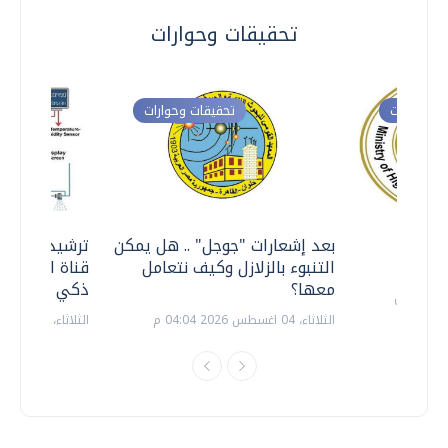
تحقيقات وحوارات
ت وحوارات
تحقيقات وحوارات
معي ..
بعد إشعارات "جوجل" .. هل يمكن
ترشيدا للمياه
التنبوء بالزلازل وكيف نتعامل
قناة السويس 
معها؟
ذكي بالطاقة
الثلاثاء، 04 اغسطس 2026 04:04 م
الثلاثاء، 14 يوليو 2026 06:11 م