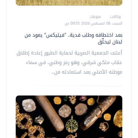
وكالات
منوعات
السبت، 08 اغسطس 2026 09:55 ص
بعد اختطافه وطلب فدية.. "فيليكس" يعود من
لبنان ليحلّق
أعلنت الجمعية الصربية لحماية الطيور إعادة إطلاق
عقاب ملكي شرقي، وهو رمز وطني، في سماء
موطنه الأصلي بعد استعادته من...