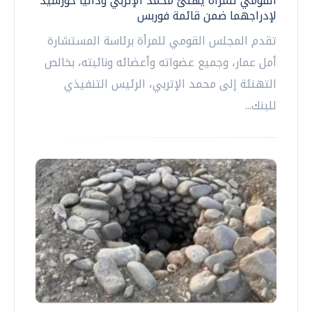
القومي للمرأة يهنئ محمد الإتربي وداليا خورشيد
لإدراجهما ضمن قائمة فوربس
تقدم المجلس القومي للمرأة برئاسة المستشارة
أمل عمار، وجميع عضواته وأعضائه ونائبته، بخالص
التهنئة إلى محمد الإتربي، الرئيس التنفيذي
للبنك...