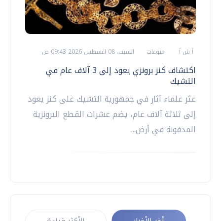
أ ش أ
منوعات
السبت، 08 اغسطس 2026 09:43 ص
اكتشاف كنز برونزي يعود إلى 3 آلاف عام في
التشيك
عثر علماء آثار في جمهورية التشيك على كنز يعود
إلى ثلاثة آلاف عام، يضم عشرات القطع البرونزية
المدفونة في أرض...