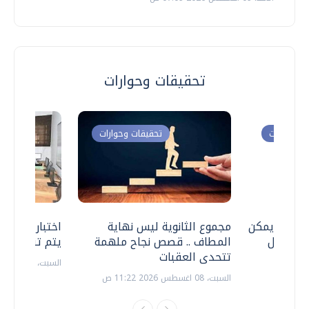
تحقيقات وحوارات
ت وحوارات
تحقيقات وحوارات
 .. هل يمكن
مجموع الثانوية ليس نهاية
اختبارات القد
ف نتعامل
المطاف .. قصص نجاح ملهمة
يتم تنظيمها 
تتحدى العقبات
السبت، 18 يوليو 2026 09:22 ص
السبت، 08 اغسطس 2026 11:22 ص