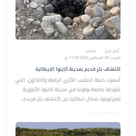
أخبار مصر
منوعات
السبت، 08 اغسطس 2026 11:09 ص
اكتشاف بئر قديم بمدينة كاينوا الايطالية
أسفرت حملة التنقيب الأثري الرابعة والثلاثون، التي
تقودها جامعة بولونيا في مدينة كاينوا الأترورية
(مارزابوتو)، شمال ايطاليا..عن اكتشاف بئر فريدة...