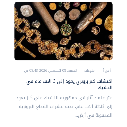
أ ش أ
منوعات
السبت، 08 اغسطس 2026 09:43 ص
اكتشاف كنز برونزي يعود إلى 3 آلاف عام في
التشيك
عثر علماء آثار في جمهورية التشيك على كنز يعود
إلى ثلاثة آلاف عام، يضم عشرات القطع البرونزية
المدفونة في أرض...