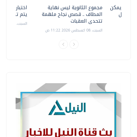
 .. هل يمكن
مجموع الثانوية ليس نهاية
اختبارات القد
ف نتعامل
المطاف .. قصص نجاح ملهمة
يتم تنظيمها 
تتحدى العقبات
السبت، 18 يوليو 2026 09:22 ص
السبت، 08 اغسطس 2026 11:22 ص