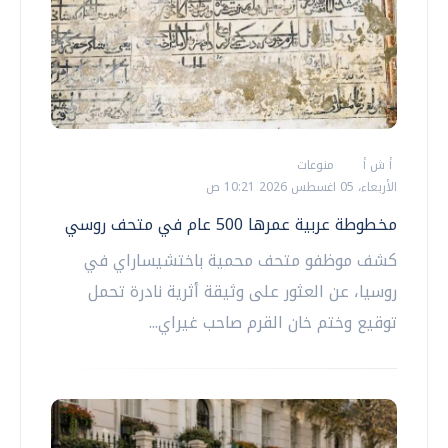
أ ش أ
منوعات
الأربعاء، 05 اغسطس 2026 10:21 ص
مخطوطة عربية عمرها 500 عام في متحف روسي
كشف موظفو متحف محمية باختشيساراي في
روسيا، عن العثور على وثيقة أثرية نادرة تحمل
توقيع وختم خان القرم صاحب غيراي...