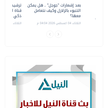
معي ..
بعد إشعارات "جوجل" .. هل يمكن
ترشيدا للمياه
التنبوء بالزلازل وكيف نتعامل
قناة السويس 
معها؟
ذكي بالطاقة
الثلاثاء، 04 اغسطس 2026 04:04 م
الثلاثاء، 14 يوليو 2026 06:11 م