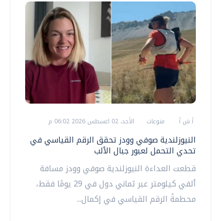
أ ش أ
منوعات
الأحد، 02 اغسطس 2026 06:02 م
النيوزلندية صوفي وودز تحقق الرقم القياسي في
تحدي التحمل لعبور جبال الألب
قطعت العداءة النيوزلندية صوفي وودز مسافة
ألفي كيلومتر عبر ثماني دول في 29 يومًا فقط،
محطمةً الرقم القياسي في إكمال...