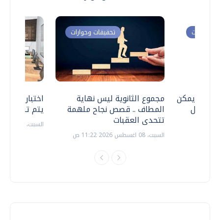
ت وحوارات
تحقيقات وحوارات
 .. هل يمكن
مجموع الثانوية ليس نهاية
اختبارات القد
ف نتعامل
المطاف .. قصص نجاح ملهمة
يتم تنظيمها 
تتحدى العقبات
السبت، 18 يوليو 2026 09:22 ص
السبت، 08 اغسطس 2026 11:22 ص