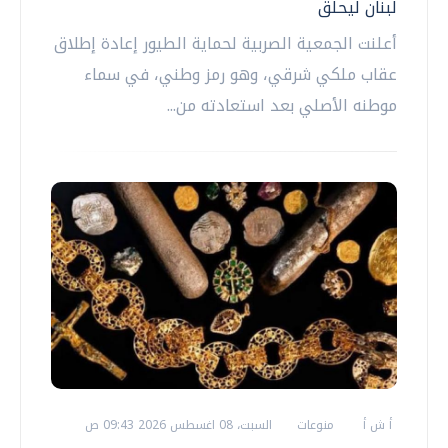
لبنان ليحلّق
أعلنت الجمعية الصربية لحماية الطيور إعادة إطلاق
عقاب ملكي شرقي، وهو رمز وطني، في سماء
موطنه الأصلي بعد استعادته من...
أ ش أ
منوعات
السبت، 08 اغسطس 2026 09:43 ص