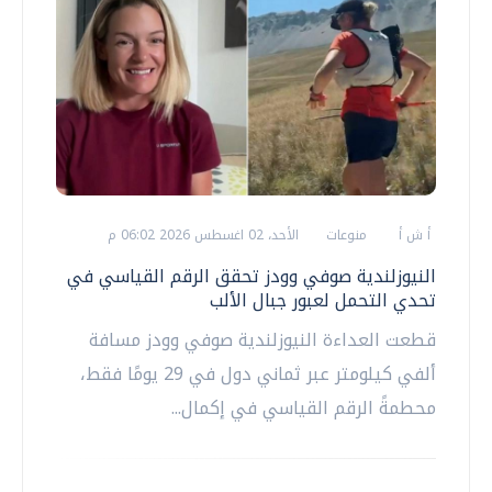
أ ش أ
منوعات
الأحد، 02 اغسطس 2026 06:02 م
النيوزلندية صوفي وودز تحقق الرقم القياسي في
تحدي التحمل لعبور جبال الألب
قطعت العداءة النيوزلندية صوفي وودز مسافة
ألفي كيلومتر عبر ثماني دول في 29 يومًا فقط،
محطمةً الرقم القياسي في إكمال...