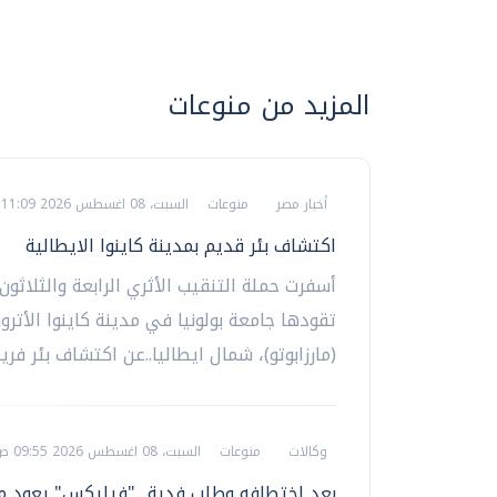
المزيد من منوعات
أخبار مصر
منوعات
السبت، 08 اغسطس 2026 11:09 ص
اكتشاف بئر قديم بمدينة كاينوا الايطالية
أسفرت حملة التنقيب الأثري الرابعة والثلاثون
تقودها جامعة بولونيا في مدينة كاينوا الأترور
(مارزابوتو)، شمال ايطاليا..عن اكتشاف بئر فريدة
وكالات
منوعات
السبت، 08 اغسطس 2026 09:55 ص
بعد اختطافه وطلب فدية.. "فيليكس" يعود من