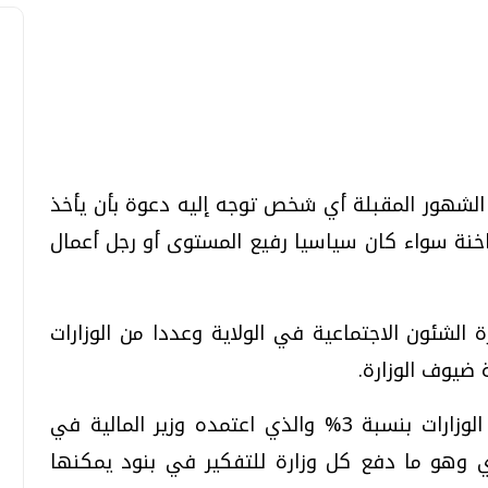
تحقيقات وحوارات
تحقيقات وحوارات
 الشهور المقبلة أي شخص توجه إليه دعوة بأن يأخذ
خنة سواء كان سياسيا رفيع المستوى أو رجل أعمال
 الشئون الاجتماعية في الولاية وعددا من الوزارات
معي .. تساؤلات
بعد إشعارات "جوجل" .. هل يمكن التنبوء
بالزلازل وكيف نتعامل معها؟
 ضيوف الوزارة.
الثلاثاء، 04 اغسطس 2026 04:04 م
ويرجع سبب ذلك إلى برنامج خفض ميزانية الوزارات بنسبة 3% والذي اعتمده وزير المالية في
اري وهو ما دفع كل وزارة للتفكير في بنود يمكنها