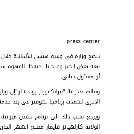
تحقيقات وحوارات
press_center
تنصح وزارة في ولاية هيسن الألمانية خلال
معه بعض الخبز وفنجانا يحتفظ بالقهوة سا
أو مسئول نقابي.
وقالت صحيفة "فرانكفورتر روندشاو"إن وزارة
يف
فيديو.. الإعلام الرقمي.. تقنيات واعدة
دليلك للتنسيق الجا
وتحديات هائلة
وإجابات
الاخرى اعتمدت برنامجا للتوفير في بند خدمة
الخميس، 30 يوليو 2026 01:09 م
السبت، 01 اغسطس 2026 10:25 ص
الولاية كارلهيانز فايمار مطلع الشهر الج