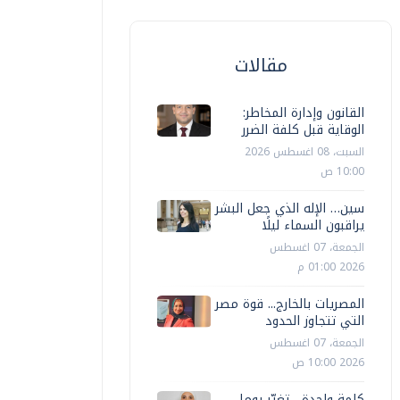
مقالات
القانون وإدارة المخاطر:
الوقاية قبل كلفة الضرر
السبت، 08 اغسطس 2026
10:00 ص
سين… الإله الذي جعل البشر
يراقبون السماء ليلًا
الجمعة، 07 اغسطس
2026 01:00 م
المصريات بالخارج... قوة مصر
التي تتجاوز الحدود
الجمعة، 07 اغسطس
2026 10:00 ص
كلمة واحدة... تغيّر يوما