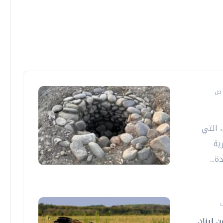
، التي
ية
...
 لبنان