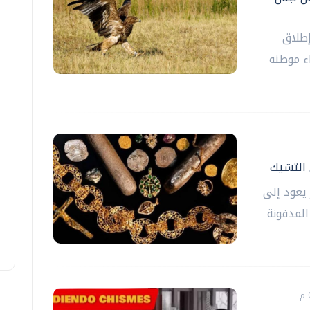
إطلاق
ء موطنه
يعود إلى
المدفونة