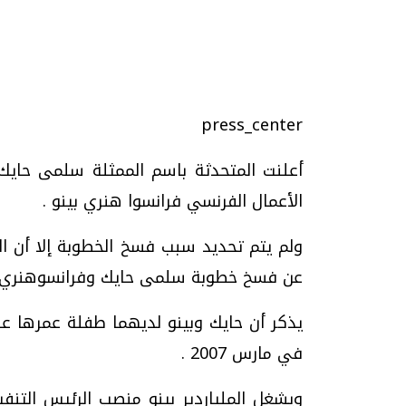
تحقيقات وحوارات
press_center
أعلنت المتحدثة باسم الممثلة سلمى حاي
الأعمال الفرنسي فرانسوا هنري بينو .
ولم يتم تحديد سبب فسخ الخطوبة إلا أن ال
عن فسخ خطوبة سلمى حايك وفرانسوهنري بي
موجات الطقس الساخنة.. لماذا تحدث وكيف
فيديو.. الإعلام الر
نواجهها؟
وتحديات هائلة
يذكر أن حايك وبينو لديهما طفلة عمرها عام
الخميس، 23 يوليو 2026 05:18 م
الخميس، 30 يوليو 2026 01:09 م
في مارس 2007 .
ويشغل الملياردير بينو منصب الرئيس التنف