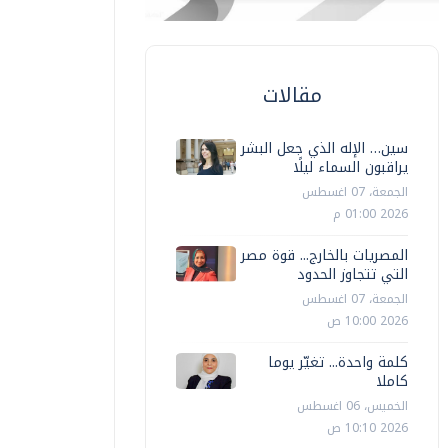
مقالات
سين… الإله الذي جعل البشر
يراقبون السماء ليلًا
الجمعة، 07 اغسطس
2026 01:00 م
المصريات بالخارج... قوة مصر
التي تتجاوز الحدود
الجمعة، 07 اغسطس
2026 10:00 ص
كلمة واحدة... تغيّر يوما
كاملا
الخميس، 06 اغسطس
2026 10:10 ص