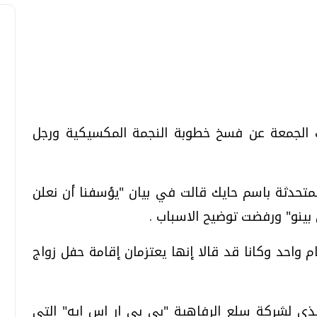
تحقيقات وحوارات
تحقيقات وحوارات
ك الجمعة عن فسخ خطوبة النجمة المكسيكية ورجل
متحدثة باسم حايك قالت في بيان "يؤسفنا أن نعلن
نو" ورفضت توضيح الاسباب .
قمي.. تقنيات واعدة
دليلك للتنسيق الجامعي .. تساؤلات
وإجابات
 واحد وكانا قد قالا إنها يعتزمان إقامة حفل زواج
السبت، 01 اغسطس 2026 10:25 ص
يذي لشركة سلع الرفاهية "بي بي ار اس ايه" التي