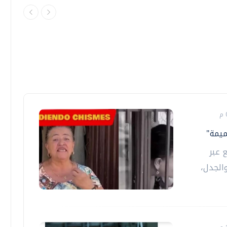
ميمة"
 عبر
الجدل،