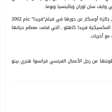
 وايف سان لوران وبالينسيا وبوما.
يذكر أن حايك- 41 عاما- رشحت للحصول على جائزة أوسكار عن دورها في فيلم"فريدا" عام 2002
 المكسيكية فريدا كاهلو , التي قضت معظم حياتها
مع أخريات.
بتها من رجل الأعمال الفرنسي فرانسوا هنري بينو