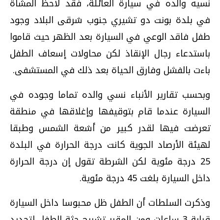
نسيه والده في سيارة العائلة، فقد لاحظ المشاة
في بلدة بونت دو تشيري جنوب شرقى البلاد وجود
طفل فاقد الوعي في السيارة بعد الظهر حيث قاموا
باستدعاء رجال الإنقاذ لكن محاولات إسعاف الطفل
باءت بالفشل وفارق الحياة بعد ذلك في المستشفى.
وبحسب تقارير الأنباء نسي والده تماما وجوده في
السيارة عندما قام بتوقيفها وإغلاقها في منطقة
تعرضت فيها لقدر كبير من أشعة الشمس وطبقا
لهيئة الأرصاد الجوية كانت درجة الحرارة في البلدة
25 درجة مئوية لكن الشرطة تقول إن درجة الحرارة
داخل السيارة بلغت 45 درجة مئوية.
وذكرت السلطات أن الطفل ظل محبوسا داخل السيارة
قرابة 3 ساعات ومن المقرر تشريح جثة الطفل لتحديد