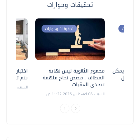
تحقيقات وحوارات
ت وحوارات
تحقيقات وحوارات
 .. هل يمكن
مجموع الثانوية ليس نهاية
اختبارات القد
ف نتعامل
المطاف .. قصص نجاح ملهمة
يتم تنظيمها 
تتحدى العقبات
السبت، 18 يوليو 2026 09:22 ص
السبت، 08 اغسطس 2026 11:22 ص