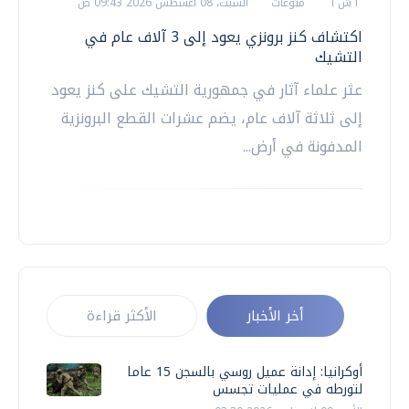
أ ش أ
منوعات
السبت، 08 اغسطس 2026 09:43 ص
اكتشاف كنز برونزي يعود إلى 3 آلاف عام في
التشيك
عثر علماء آثار في جمهورية التشيك على كنز يعود
إلى ثلاثة آلاف عام، يضم عشرات القطع البرونزية
المدفونة في أرض...
أخر الأخبار
الأكثر قراءة
أوكرانيا: إدانة عميل روسي بالسجن 15 عاما
لتورطه في عمليات تجسس