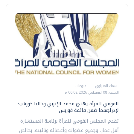
سماء المنياوي
منوعات
السبت، 08 اغسطس 2026 06:02 م
القومي للمرأة يهنئ محمد الإتربي وداليا خورشيد
لإدراجهما ضمن قائمة فوربس
تقدم المجلس القومي للمرأة برئاسة المستشارة
أمل عمار، وجميع عضواته وأعضائه ونائبته، بخالص