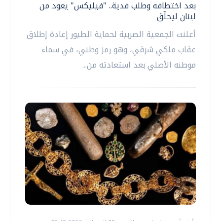
بعد اختطافه وطلب فدية.. "فيليكس" يعود من
لبنان ليحلّق
أعلنت الجمعية الصربية لحماية الطيور إعادة إطلاق
عقاب ملكي شرقي، وهو رمز وطني، في سماء
موطنه الأصلي بعد استعادته من...