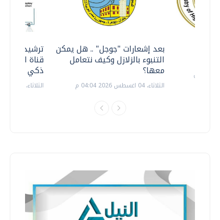
معي ..
بعد إشعارات "جوجل" .. هل يمكن
ترشيدا للمياه
التنبوء بالزلازل وكيف نتعامل
قناة السويس 
معها؟
ذكي بالطاقة
الثلاثاء، 04 اغسطس 2026 04:04 م
الثلاثاء، 14 يوليو 2026 06:11 م