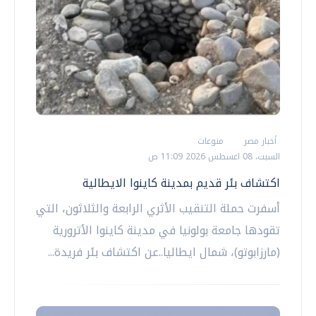
أخبار مصر
منوعات
السبت، 08 اغسطس 2026 11:09 ص
اكتشاف بئر قديم بمدينة كاينوا الايطالية
أسفرت حملة التنقيب الأثري الرابعة والثلاثون، التي
تقودها جامعة بولونيا في مدينة كاينوا الأترورية
(مارزابوتو)، شمال ايطاليا..عن اكتشاف بئر فريدة...