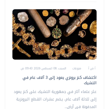
أ ش أ
منوعات
السبت، 08 اغسطس 2026 09:43 ص
اكتشاف كنز برونزي يعود إلى 3 آلاف عام في
التشيك
عثر علماء آثار في جمهورية التشيك على كنز يعود
إلى ثلاثة آلاف عام، يضم عشرات القطع البرونزية
المدفونة في أرض...