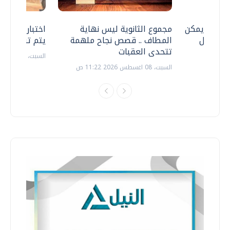
 .. هل يمكن
مجموع الثانوية ليس نهاية
اختبارات القد
ف نتعامل
المطاف .. قصص نجاح ملهمة
يتم تنظيمها 
تتحدى العقبات
السبت، 18 يوليو 2026 09:22 ص
السبت، 08 اغسطس 2026 11:22 ص