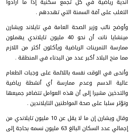
أندية رياضية في كل تجمع سكنية إذا ما أرادوا
التغلب على آفة السمنة التي تهددهم .
وأوضح نائب وزير الصحة العامة في تايلاند ويشارن
مينشايا نانت أن نحو 40 مليون تايلاندي يهملون
ممارسة التمرينات الرياضية ويأكلون أكثر من اللازم
مما منح البلاد أكبر عدد من البدناء في المنطقة .
وأنحى في الوقت نفسه باللائمة على وجبات الطعام
عالية الدسم وعدم ممارسة أي أنشطة رياضية
والتدخين مشيرا إلى أن هذه العوامل تتضافر جميعها
وتؤثر سلبا على صحة المواطنين التايلاندين .
وقال ويشارن إن ما لا يقل عن 10 مليون تايلاندي من
إجمالي عدد السكان البالغ 63 مليون نسمه بحاجة إلى