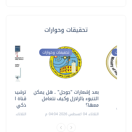
تحقيقات وحوارات
ت وحوارات
تحقيقات وحوارات
معي ..
بعد إشعارات "جوجل" .. هل يمكن
ترشيدا للمياه
التنبوء بالزلازل وكيف نتعامل
قناة السويس 
معها؟
ذكي بالطاقة
الثلاثاء، 04 اغسطس 2026 04:04 م
الثلاثاء، 14 يوليو 2026 06:11 م