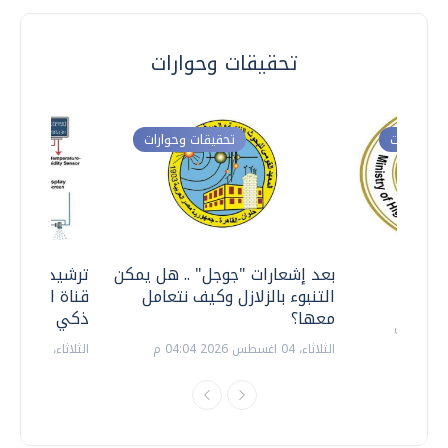
تحقيقات وحوارات
ت وحوارات
تحقيقات وحوارات
معي ..
بعد إشعارات "جوجل" .. هل يمكن
ترشيدا للمياه
التنبوء بالزلازل وكيف نتعامل
قناة السويس 
معها؟
ذكي بالطاقة
الثلاثاء، 04 اغسطس 2026 04:04 م
الثلاثاء، 14 يوليو 2026 06:11 م