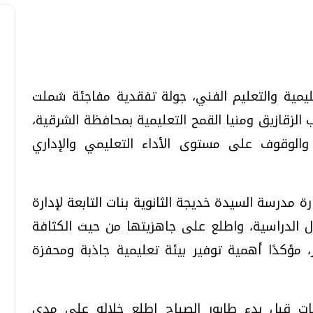
تحقيقات وحوارات
تحقيقات وحوارات
عليمية والتعليم الفني، جولة تفقدية مفاجئة شملت
 الزقازيق ومنيا القمح التعليمية بمحافظة الشرقية،
، والوقوف على مستوى الأداء التعليمي والإداري
ة مدرسة السيدة خديجة الثانوية بنات التابعة لإدارة
قمي.. تقنيات واعدة
دليلك للتنسيق الجامعي .. تساؤلات
ل الدراسية، واطلع على جاهزيتها من حيث الكثافة
وإجابات
، مؤكدًا أهمية توفير بيئة تعليمية جاذبة ومحفزة
السبت، 01 اغسطس 2026 10:25 ص
لبات قبل بدء طابور الصباح اطلع خلاله على مدى