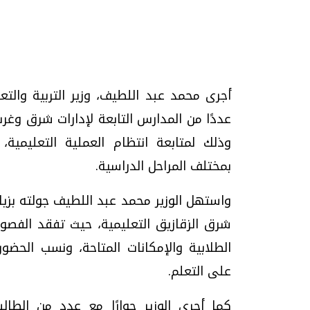
تحقيقات وحوارات
أجرى محمد عبد اللطيف، وزير التربية والت
عددًا من المدارس التابعة لإدارات شرق وغرب
وذلك لمتابعة انتظام العملية التعليمية
بمختلف المراحل الدراسية.
واستهل الوزير محمد عبد اللطيف جولته بزيار
موجات الطقس الساخنة.. لماذا تحدث وكيف
فيديو.. الإعلام الر
شرق الزقازيق التعليمية، حيث تفقد الفصو
نواجهها؟
وتحديات هائلة
الطلابية والإمكانات المتاحة، ونسب الحضور
الخميس، 23 يوليو 2026 05:18 م
الخميس، 30 يوليو 2026 01:09 م
على التعلم.
كما أجرى الوزير حوارًا مع عدد من الطا