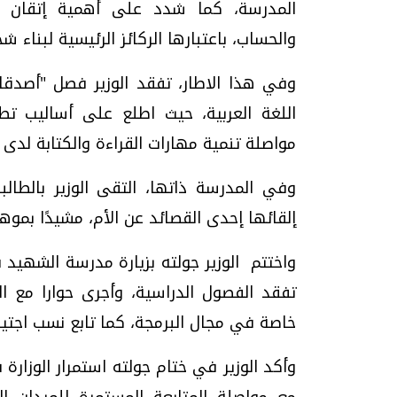
المدرسة، كما شدد على أهمية إتقان ال
والحساب، باعتبارها الركائز الرئيسية لبناء ش
وفي هذا الاطار، تفقد الوزير فصل "أصدقا
اللغة العربية، حيث اطلع على أساليب تط
مواصلة تنمية مهارات القراءة والكتابة لدى
وفي المدرسة ذاتها، التقى الوزير بالطالب
إلقائها إحدى القصائد عن الأم، مشيدًا بموهب
واختتم الوزير جولته بزيارة مدرسة الشهيد 
تفقد الفصول الدراسية، وأجرى حوارا مع ا
خاصة في مجال البرمجة، كما تابع نسب اجتياز 
وأكد الوزير في ختام جولته استمرار الوزار
مع مواصلة المتابعة المستمرة للميدان ا