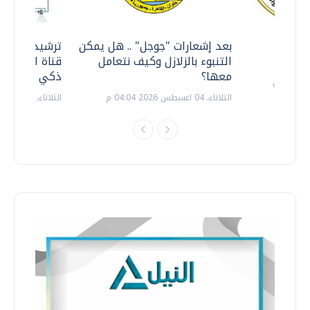
معي ..
بعد إشعارات "جوجل" .. هل يمكن
ترشيدا للمياه
التنبوء بالزلازل وكيف نتعامل
قناة السويس 
معها؟
ذكي بالطاقة
الثلاثاء، 04 اغسطس 2026 04:04 م
الثلاثاء، 14 يوليو 2026 06:11 م