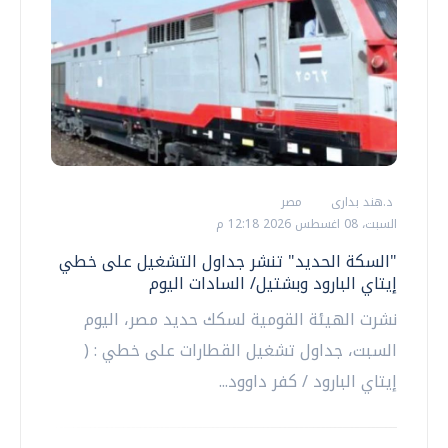
د.هند بدارى
مصر
السبت، 08 اغسطس 2026 12:18 م
"السكة الحديد" تنشر جداول التشغيل على خطي
إيتاي البارود وبشتيل/ السادات اليوم
نشرت الهيئة القومية لسكك حديد مصر، اليوم
السبت، جداول تشغيل القطارات على خطي : (
إيتاي البارود / كفر داوود...