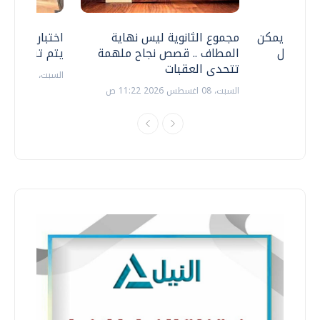
 .. هل يمكن
مجموع الثانوية ليس نهاية
اختبارات القد
ف نتعامل
المطاف .. قصص نجاح ملهمة
يتم تنظيمها 
تتحدى العقبات
السبت، 18 يوليو 2026 09:22 ص
السبت، 08 اغسطس 2026 11:22 ص