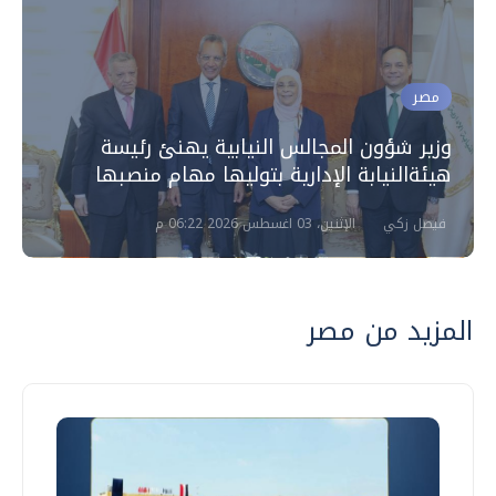
مصر
وزير شؤون المجالس النيابية يهنئ رئيسة
هيئةالنيابة الإدارية بتوليها مهام منصبها
فيصل زكي
الإثنين، 03 اغسطس 2026 06:22 م
المزيد من مصر