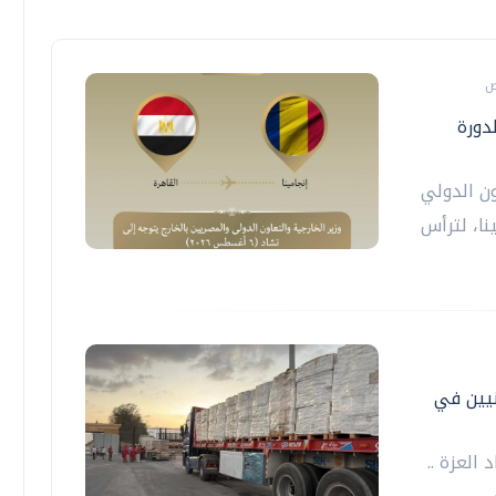
دورة
ون الدولي
نا، لترأس
لفلسطينيين في
العزة ..