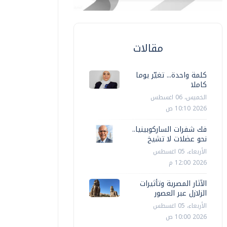
مقالات
كلمة واحدة... تغيّر يوما
كاملا
الخميس، 06 اغسطس
مصر
مصر
2026 10:10 ص
الهلال الأحمر: قافلة "زاد العزة"234
فك شفرات الساركوبينيا..
حمل أطنانا من المساعدات الإنسانية
الفلسطين
نحو عضلات لا تشيخ
لشاملة
رفح
الأربعاء، 05 اغسطس
2026 12:00 م
أ ش أ
الثلاثاء، 14 يوليو 2026 12:06 م
أ ش أ
الخميس، 16
الآثار المصرية وتأثيرات
الزلازل عبر العصور
الأربعاء، 05 اغسطس
2026 10:00 ص