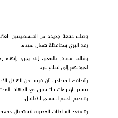
تحقيقات وحوارات
وصلت دفعة جديدة من الفلسطينيين العائدي
رفح البري بمحافظة شمال سيناء.
لعودتهم إلى قطاع غزة.
وأضافت المصادر ، أن فريقا من الهلال الأح
موجات الطقس الساخنة.. لماذا تحدث وكيف
فيديو.. الإعلام الر
نواجهها؟
وتحديات هائلة
تيسير الإجراءات بالتنسيق مع الجهات المخت
الخميس، 23 يوليو 2026 05:18 م
الخميس، 30 يوليو 2026 01:09 م
وتقديم الدعم النفسي للأطفال.
وتستعد السلطات المصرية لاستقبال دفعة 