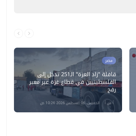
مصر
قافلة "زاد العزة" الـ251 تدخل إلى
الفلسطينيين في قطاع غزة عبر معبر
ت
رفح
ا
أ ش أ
الخميس، 06 اغسطس 2026 10:26 ص