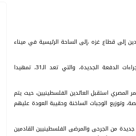
تحقيقات وحوارات
تحقيقات وحوارات
ن إلى قطاع غزه ،إلى الساحة الرئيسية في ميناء
وقالت مصادر بالمعبر، إنه يجرى إنهاء إجراءات الدفعة الجديدة، والتي تعد الـ31، تمهيدا
مر المصري استقبل العائدين الفلسطينيين، حيث يتم
قمي.. تقنيات واعدة
دليلك للتنسيق الجامعي .. تساؤلات
وإجابات
صة، وتوزيع الوجبات الساخنة وحقيبة العودة عليهم
السبت، 01 اغسطس 2026 10:25 ص
جديدة من الجرحى والمرضى الفلسطينيين القادمين