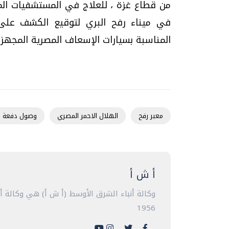
من قطاع غزة ، للعلاج في المستشفيات الم
في ميناء رفح البري لتوقيع الكشف على 
المناسبة بسيارات الإسعاف المصرية المجهزة
معبر رفح
الهلال الاحمر المصري
وصول دفعة من
أ ش أ
وكالة أنباء الشرق الأوسط (أ ش أ) هي وكالة 
1956